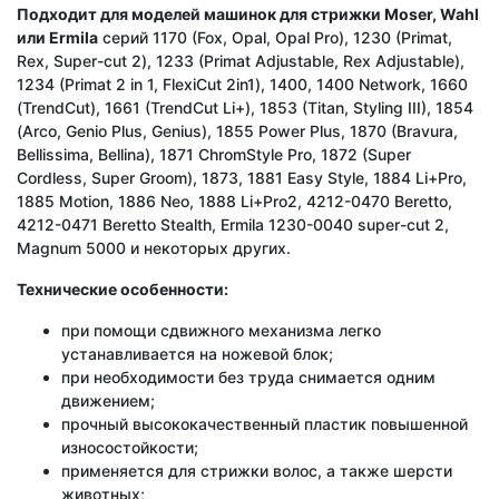
Подходит
для
моделей
машинок
для
стрижки
Moser, Wahl
или
Ermila
серий 1170 (Fox, Opal, Opal Pro), 1230 (Primat,
Rex, Super-cut 2), 1233 (Primat Adjustable, Rex Adjustable),
1234 (Primat 2 in 1, FlexiCut 2in1), 1400, 1400 Network, 1660
(TrendCut), 1661 (TrendCut Li+), 1853 (Titan, Styling III), 1854
(Arco, Genio Plus, Genius), 1855 Power Plus, 1870 (Bravura,
Bellissima, Bellina), 1871 ChromStyle Pro, 1872 (Super
Cordless, Super Groom), 1873, 1881 Easy Style, 1884 Li+Pro,
1885 Motion, 1886 Neo, 1888 Li+Pro2, 4212-0470 Beretto,
4212-0471 Beretto Stealth, Ermila 1230-0040 super-cut 2,
Magnum 5000 и некоторых других.
Технические особенности:
при помощи сдвижного механизма легко
устанавливается на ножевой блок;
при необходимости без труда снимается одним
движением;
прочный высококачественный пластик повышенной
износостойкости;
применяется для стрижки волос, а также шерсти
животных;