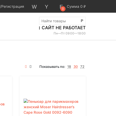
Профессиональная сетевая машинка
/
Регистрация
Сумма
0
₽
с вибромотором. Нож на винтах,
0
регулируемый 0,7-3мм. Комплект: 1...
4 900
₽
САЙТ НЕ РАБОТАЕТ
Нет в наличии
Пн—Пт 09:00—18:00
Показывать по:
18
30
72