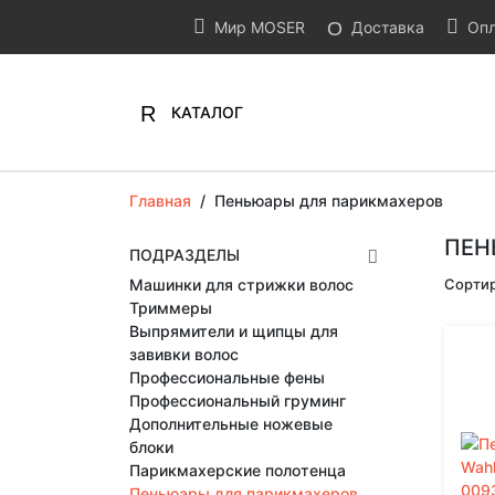
Мир MOSER
Доставка
Опл
КАТАЛОГ
Главная
/
Пеньюары для парикмахеров
ПЕН
ПОДРАЗДЕЛЫ
Машинки для стрижки волос
Сортир
Триммеры
Выпрямители и щипцы для
завивки волос
Профессиональные фены
Профессиональный груминг
Дополнительные ножевые
блоки
Парикмахерские полотенца
Пеньюары для парикмахеров