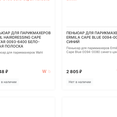
ЬЮАР ДЛЯ ПАРИКМАХЕРОВ
ПЕНЬЮАР ДЛЯ ПАРИКМАХ
L HAIRDRESSING CAPE
ERMILA CAPE BLUE 0094-0
TAR 0093-6400 БЕЛО-
СИНИЙ
АЯ ПОЛОСКА
Пеньюар для парикмахеров Ermi
Cape Blue 0094-0080 синего цв
юар для парикмахеров Wahl
348
2 805
₽
₽
 в наличии
Нет в наличии