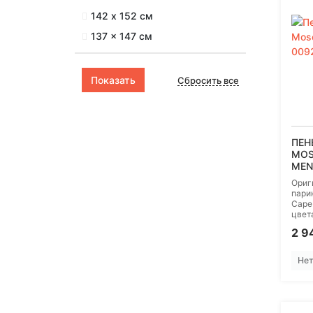
142 х 152 см
137 x 147 см
Сбросить все
ПЕН
MOS
MEN
Ориг
парик
Cape
цвета
2 9
Нет