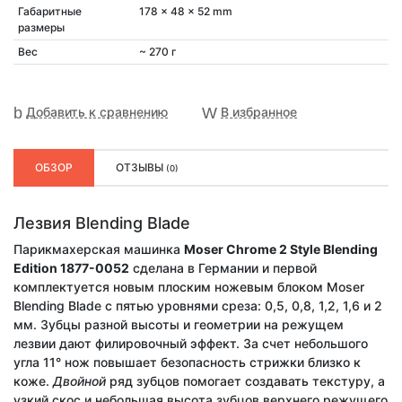
Габаритные
178 x 48 x 52 mm
размеры
Вес
~ 270 г
Добавить к сравнению
В избранное
ОБЗОР
ОТЗЫВЫ
(0)
Лезвия Blending Blade
Парикмахерская машинка
Moser Chrome 2 Style Blending
Edition 1877-0052
сделана в Германии и первой
комплектуется новым плоским ножевым блоком Moser
Blending Blade с пятью уровнями среза: 0,5, 0,8, 1,2, 1,6 и 2
мм. Зубцы разной высоты и геометрии на режущем
лезвии дают филировочный эффект. За счет небольшого
угла 11° нож повышает безопасность стрижки близко к
коже.
Двойной
ряд зубцов помогает создавать текстуру, а
узкий скос и небольшая высота зубцов верхнего режущего