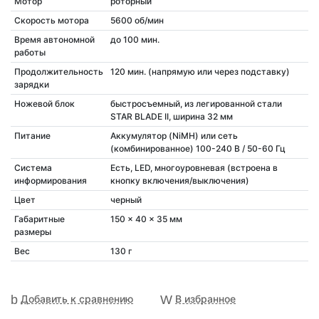
Мотор
роторный
Скорость мотора
5600 об/мин
Время автономной
до 100 мин.
работы
Продолжительность
120 мин. (напрямую или через подставку)
зарядки
Ножевой блок
быстросъемный, из легированной стали
STAR BLADE II, ширина 32 мм
Питание
Аккумулятор (NiMH) или сеть
(комбинированное) 100-240 В / 50-60 Гц
Система
Есть, LED, многоуровневая (встроена в
информирования
кнопку включения/выключения)
Цвет
черный
Габаритные
150 × 40 × 35 мм
размеры
Вес
130 г
Добавить к сравнению
В избранное