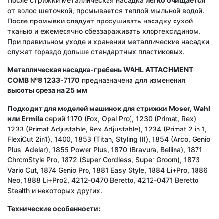
После стрижки металлическая насадка
легко очищается
от волос щеточкой, промывается теплой мыльной водой.
После промывки следует просушивать насадку сухой
тканью и ежемесячно обеззараживать хлоргексидином.
При правильном уходе и хранении металлические насадки
служат гораздо дольше стандартных пластиковых.
Металлическая насадка-гребень
WAHL
ATTACHMENT
COMB №8 1233-7170
предназначена для изменения
высоты среза на 25 мм
.
Подходит
для
моделей
машинок
для
стрижки
Moser, Wahl
или
Ermila
серий 1170 (Fox, Opal Pro), 1230 (Primat, Rex),
1233 (Primat Adjustable, Rex Adjustable), 1234 (Primat 2 in 1,
FlexiCut 2in1), 1400, 1853 (Titan, Styling III), 1854 (Arco, Genio
Plus, Adelar), 1855 Power Plus, 1870 (Bravura, Bellina), 1871
ChromStyle Pro, 1872 (Super Cordless, Super Groom), 1873
Vario Cut, 1874 Genio Pro, 1881 Easy Style, 1884 Li+Pro, 1886
Neo, 1888 Li+Pro2, 4212-0470 Beretto, 4212-0471 Beretto
Stealth и некоторых других.
Технические особенности: