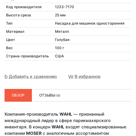
Код производителя
1233-7170
Высота среза
25 мм
Тип
Насадка для машинок односторонняя
Материал
Металл
Цвет
Голубая
Вес
100 г
Страна-производитель
США
Добавить к сравнению
В избранное
ОБЗОР
ОТЗЫВЫ
(0)
Компания-производитель
WAHL
— признанный
международный лидер в сфере парикмахерского
инвентаря. В концерн
WAHL
входят специализированные
компании
MOSER
с аналогичным ассортиментом