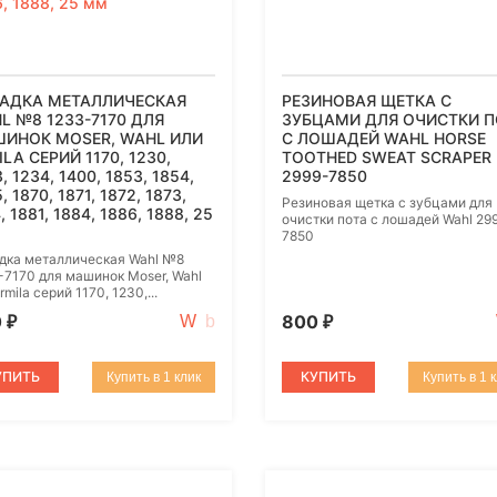
АДКА МЕТАЛЛИЧЕСКАЯ
РЕЗИНОВАЯ ЩЕТКА С
L №8 1233-7170 ДЛЯ
ЗУБЦАМИ ДЛЯ ОЧИСТКИ П
ИНОК MOSER, WAHL ИЛИ
С ЛОШАДЕЙ WAHL HORSE
LA СЕРИЙ 1170, 1230,
TOOTHED SWEAT SCRAPER
, 1234, 1400, 1853, 1854,
2999-7850
, 1870, 1871, 1872, 1873,
Резиновая щетка с зубцами для
, 1881, 1884, 1886, 1888, 25
очистки пота с лошадей Wahl 29
7850
дка металлическая Wahl №8
-7170 для машинок Moser, Wahl
rmila серий 1170, 1230,...
0
800
₽
₽
УПИТЬ
КУПИТЬ
Купить в 1 клик
Купить в 1 