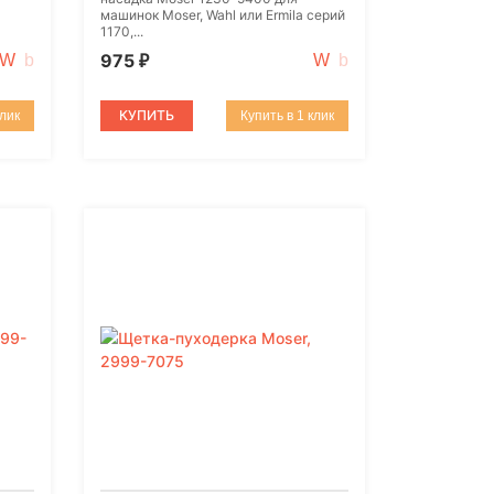
машинок Moser, Wahl или Ermila серий
1170,...
975
₽
КУПИТЬ
клик
Купить в 1 клик