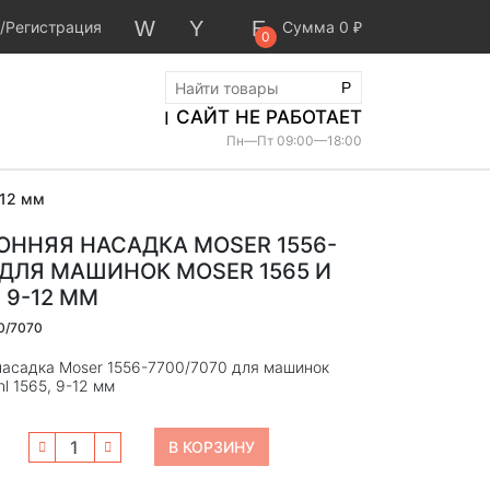
Профессиональная сетевая машинка
/
Регистрация
Сумма
0
₽
с вибромотором. Нож на винтах,
0
регулируемый 0,7-3мм. Комплект: 1...
6 031
₽
САЙТ НЕ РАБОТАЕТ
Нет в наличии
Пн—Пт 09:00—18:00
-12 мм
ОННЯЯ НАСАДКА MOSER 1556-
 ДЛЯ МАШИНОК MOSER 1565 И
 9-12 ММ
0/7070
насадка Moser 1556-7700/7070 для машинок
l 1565, 9-12 мм
И