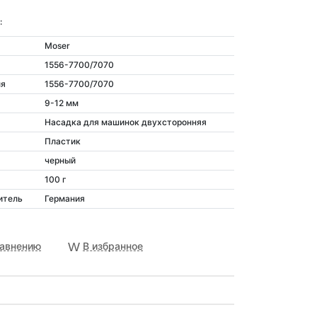
:
Moser
1556-7700/7070
ля
1556-7700/7070
9-12 мм
Насадка для машинок двухсторонняя
Пластик
черный
100 г
итель
Германия
равнению
В избранное