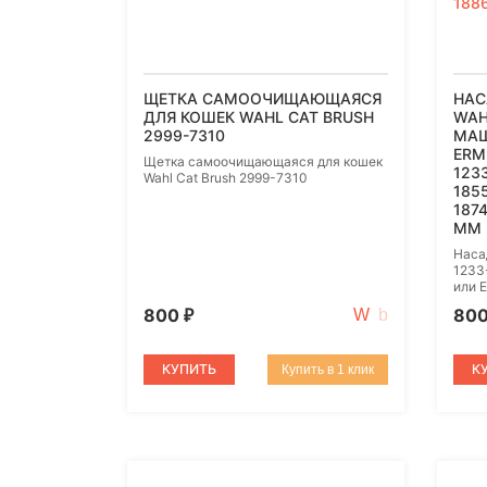
ЩЕТКА САМООЧИЩАЮЩАЯСЯ
НАС
ДЛЯ КОШЕК WAHL CAT BRUSH
WAH
2999-7310
МАШ
ERMI
Щетка самоочищающаяся для кошек
1233
Wahl Cat Brush 2999-7310
1855
1874
ММ
Наса
1233
или E
800
80
₽
КУПИТЬ
К
Купить в 1 клик